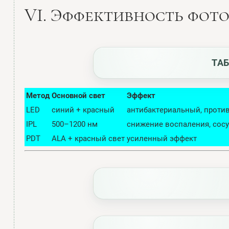
VI. Эффективность фот
ТАБ
Метод
Основной свет
Эффект
LED
синий + красный
антибактериальный, прот
IPL
500–1200 нм
снижение воспаления, сос
PDT
ALA + красный свет
усиленный эффект