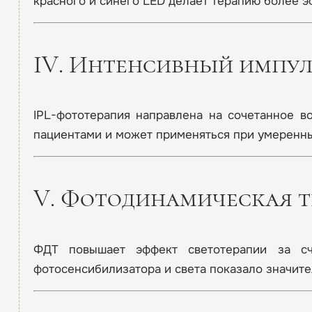
красного и синего LED делает терапию более э
IV. Интенсивный импуль
IPL-фототерапия направлена на сочетанное в
пациентами и может применяться при умеренны
V. Фотодинамическая т
ФДТ повышает эффект светотерапии за счё
фотосенсибилизатора и света показало значит