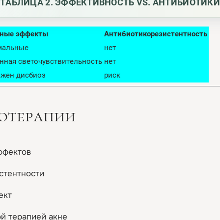
ТАБЛИЦА 2. ЭФФЕКТИВНОСТЬ VS. АНТИБИОТИКИ
ные эффекты
Антибиотикорезистентность
мальные
нет
нная светочувствительность
нет
жен дисбиоз
риск
тотерапии
ффектов
стентности
ект
й терапией акне