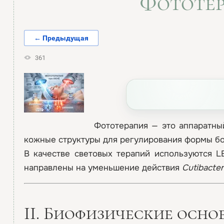
Фототер
← Предыдущая
361
Фототерапия — это аппаратны
кожные структуры для регулирования формы б
В качестве световых терапий используются L
направлены на уменьшение действия
Cutibacte
II. Биофизические осн