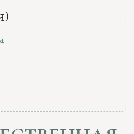
я)
d.