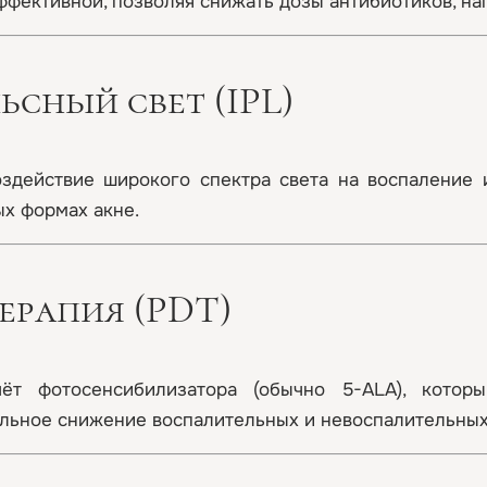
ффективной, позволяя снижать дозы антибиотиков, н
сный свет (IPL)
оздействие широкого спектра света на воспаление
х формах акне.
ерапия (PDT)
т фотосенсибилизатора (обычно 5-ALA), которы
ельное снижение воспалительных и невоспалительных